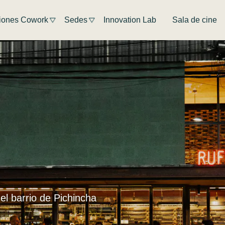
iones Cowork
Sedes
Innovation Lab
Sala de cine
el barrio de Pichincha