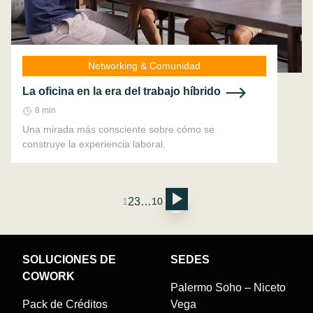
Networking & Comunidad
La oficina en la era del trabajo híbrido
8 min
Una mirada más consciente sobre cómo se
construye la experiencia laboral.
2
3
…
1
10
SOLUCIONES DE
SEDES
COWORK
Palermo Soho – Niceto
Pack de Créditos
Vega