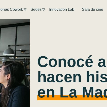
iones Cowork
Sedes
Innovation Lab
Sala de cine
Conocé a
hacen his
en La Maq