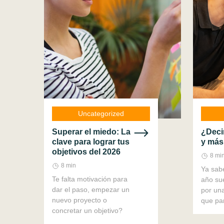
Uncategorized
Superar el miedo: La
¿Deci
clave para lograr tus
y más
objetivos del 2026
8 mi
8 min
Ya sab
Te falta motivación para
año sue
dar el paso, empezar un
por una
nuevo proyecto o
que pa
concretar un objetivo?
urgenc