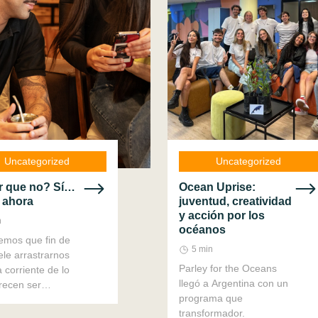
Uncategorized
Uncategorized
r que no? Sí…
Ocean Uprise:
 ahora
juventud, creatividad
y acción por los
n
océanos
emos que fin de
5 min
le arrastrarnos
Parley for the Oceans
 corriente de lo
llegó a Argentina con un
recen ser
programa que
ias constantes.
transformador.