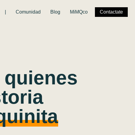
|
Comunidad
Blog
MiMQco
Contactate
 quienes
toria
uinita