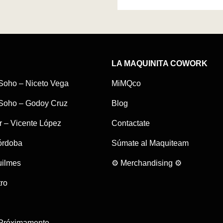
LA MAQUINITA COWORK
Soho – Niceto Vega
MiMQco
Soho – Godoy Cruz
Blog
r – Vicente López
Contactate
órdoba
Súmate al Maquiteam
ilmes
⚙ Merchandising ⚙
ro
Próximamente