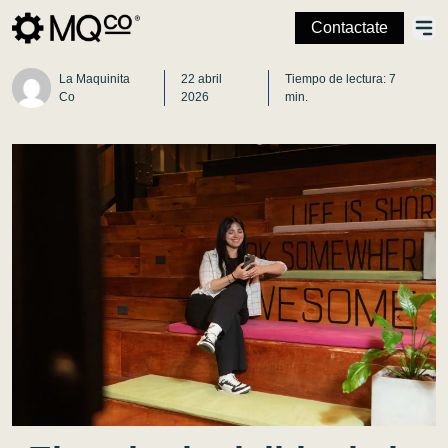
Contactate
La Maquinita
22 abril
Tiempo de lectura: 7
Co
2026
min.